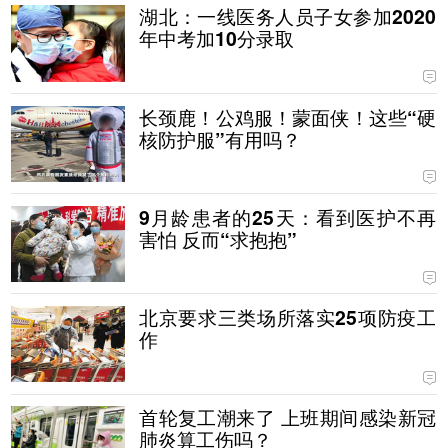
湖北：一线医务人员子女参加2020
年中考加10分录取
长颈鹿！公鸡服！蒙面侠！这些“硬
核防护服”有用吗？
9月龄患者的25天：看到医护不再
害怕 反而“求抱抱”
北京要求三类场所落实25项防疫工
作
首轮复工潮来了 上班期间感染新冠
肺炎算工伤吗？