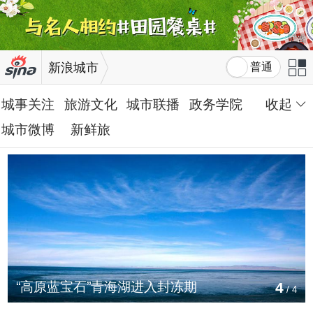
广告
新浪城市
普通
城事关注
旅游文化
城市联播
政务学院
收起
城市微博
新鲜旅
“高原蓝宝石”青海湖进入封冻期
4
/
4