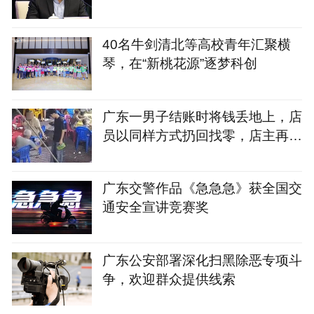
40名牛剑清北等高校青年汇聚横
琴，在“新桃花源”逐梦科创
广东一男子结账时将钱丢地上，店
员以同样方式扔回找零，店主再发
声：该顾客此前来过几次，无法理
解此行为，目前店里生意没受影响
广东交警作品《急急急》获全国交
通安全宣讲竞赛奖
广东公安部署深化扫黑除恶专项斗
争，欢迎群众提供线索