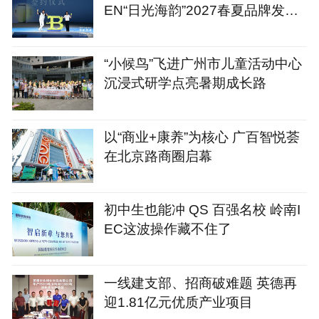
EN“日光海韵”2027春夏品牌发布
会
“小候鸟”飞进广州市儿童活动中心
沉浸式研学点亮暑期成长路
以“商业+康养”为核心 广百智悦荟
在北京路商圈启幕
初中生也能冲 QS 百强名校 岭南I
EC这波操作藏不住了
一线建支部、招商破难题 英德再
迎1.81亿元优质产业项目