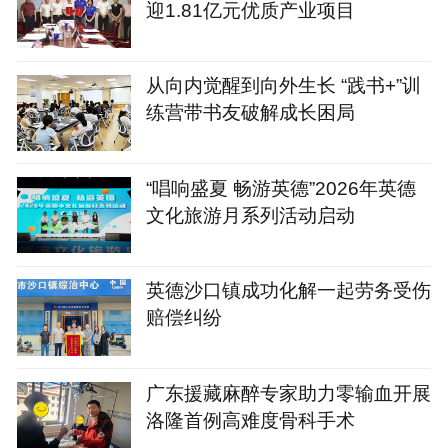
迎1.81亿元优质产业项目
从向内觉醒到向外生长 “践书+”训
练营带书友破解成长困局
“唱响盛夏 畅游英德”2026年英德
文化旅游月系列活动启动
英德沙口镇成功化解一起劳务受伤
赔偿纠纷
广东援藏麻醉专家助力零输血开展
洛隆首例高难度骨科手术