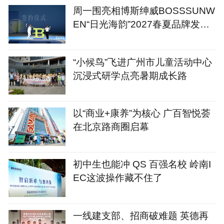
周一围亮相博斯绅威BOSSSUNW
EN“日光海韵”2027春夏品牌发布
会
“小候鸟”飞进广州市儿童活动中心
沉浸式研学点亮暑期成长路
以“商业+康养”为核心 广百智悦荟
在北京路商圈启幕
初中生也能冲 QS 百强名校 岭南I
EC这波操作藏不住了
一线建支部、招商破难题 英德再