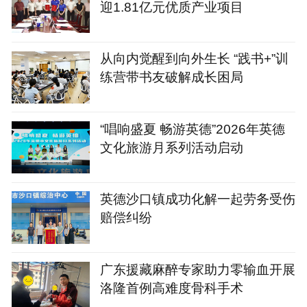
迎1.81亿元优质产业项目
从向内觉醒到向外生长 “践书+”训
练营带书友破解成长困局
“唱响盛夏 畅游英德”2026年英德
文化旅游月系列活动启动
英德沙口镇成功化解一起劳务受伤
赔偿纠纷
广东援藏麻醉专家助力零输血开展
洛隆首例高难度骨科手术