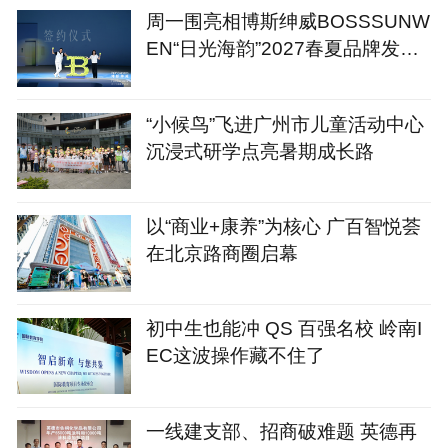
周一围亮相博斯绅威BOSSSUNW
EN“日光海韵”2027春夏品牌发布
会
“小候鸟”飞进广州市儿童活动中心
沉浸式研学点亮暑期成长路
以“商业+康养”为核心 广百智悦荟
在北京路商圈启幕
初中生也能冲 QS 百强名校 岭南I
EC这波操作藏不住了
一线建支部、招商破难题 英德再