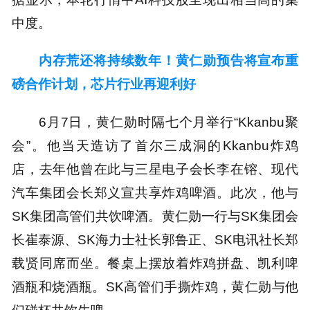
中度。
内存荒还将持续数年！黄仁勋预告将宣布重
磅合作计划，芯片行业再迎利好
6月7日，黄仁勋时隔七个月举行“Kkanbu聚
会”。他当天造访了首尔三成洞的Kkanbu炸鸡
店，去年他曾在此与三星电子会长李在镕、现代
汽车集团会长郑义宣共享炸鸡啤酒。此次，他与
SK集团高管们共饮啤酒。黄仁勋一行与SK集团会
长崔泰源、SK海力士社长郭鲁正、SK电讯社长郑
载贤同席而坐。餐桌上摆放着炸鸡拼盘、凯利啤
酒瓶和烧酒瓶。SK高管们手撕炸鸡，黄仁勋与他
们碰杯共饮生啤。