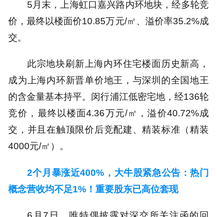
5月末，上海虹口嘉兴路内环地块，经多轮竞
价，最终以楼面价10.85万元/㎡、溢价率35.2%成
交。
此宗地块刷新上海内环住宅楼面历史新高，
成为上海内环新晋单价地王，与深圳的全国地王
的含金量基本持平。闵行浦江低密宅地，经136轮
竞价，最终以楼面4.36万元/㎡，溢价40.72%成
交，并且在触顶限价后竞配建、精装标准（精装
4000元/㎡）。
2个月暴涨近400%，大牛股紧急公告：热门
概念营收均不足1%！重要股东已高位套现
6月7日，唯特偶披露对深交所关注函的回