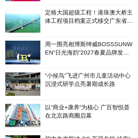
定格大国超级工程！港珠澳大桥主
体工程项目档案正式移交广东省档
案馆
周一围亮相博斯绅威BOSSSUNW
EN“日光海韵”2027春夏品牌发布
会
“小候鸟”飞进广州市儿童活动中心
沉浸式研学点亮暑期成长路
以“商业+康养”为核心 广百智悦荟
在北京路商圈启幕