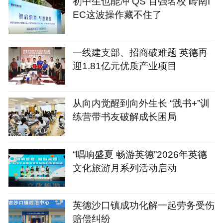
初中生也能冲 QS 百强名校 岭南I
EC这波操作藏不住了
一线建支部、招商破难题 英德再
迎1.81亿元优质产业项目
从向内觉醒到向外生长 “践书+”训
练营带书友破解成长困局
“唱响盛夏 畅游英德”2026年英德
文化旅游月系列活动启动
英德沙口镇成功化解一起劳务受伤
赔偿纠纷