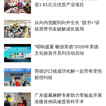
迎1.81亿元优质产业项目
从向内觉醒到向外生长 “践书+”训
练营带书友破解成长困局
“唱响盛夏 畅游英德”2026年英德
文化旅游月系列活动启动
英德沙口镇成功化解一起劳务受伤
赔偿纠纷
广东援藏麻醉专家助力零输血开展
洛隆首例高难度骨科手术