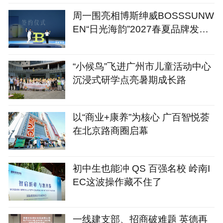
周一围亮相博斯绅威BOSSSUNW
EN“日光海韵”2027春夏品牌发布
会
“小候鸟”飞进广州市儿童活动中心
沉浸式研学点亮暑期成长路
以“商业+康养”为核心 广百智悦荟
在北京路商圈启幕
初中生也能冲 QS 百强名校 岭南I
EC这波操作藏不住了
一线建支部、招商破难题 英德再