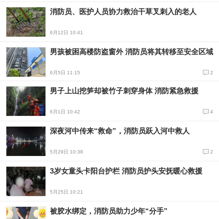
消防员、医护人员协力救治干草叉刺入的老人
6月12日 10:41
男孩被困高楼防盗窗外 消防员将其转移至安全区域
6月5日 11:15
2
男子上山挖笋却被竹子刺穿身体 消防紧急救援
6月1日 10:42
4
深夜河中传来“救命”，消防员跃入河中救人
5月29日 10:38
2
3岁女童头卡阳台护栏 消防员护头安抚暖心救援
5月25日 10:21
被胶水绑定，消防员助力少年“分手”