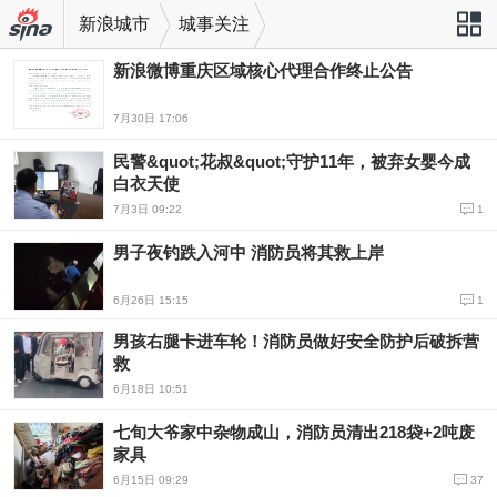
新浪城市
城事关注
新浪微博重庆区域核心代理合作终止公告
站导航
7月30日 17:06
民警&quot;花叔&quot;守护11年，被弃女婴今成
白衣天使
7月3日 09:22
1
男子夜钓跌入河中 消防员将其救上岸
6月26日 15:15
1
男孩右腿卡进车轮！消防员做好安全防护后破拆营
救
6月18日 10:51
七旬大爷家中杂物成山，消防员清出218袋+2吨废
家具
6月15日 09:29
37